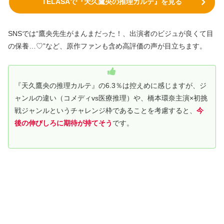
TELASAで『天久鷹央の推理カルテ』を見る
SNSでは“鷹央先生がまんまだった！、出演者のビジュが良くて目
の保養…♡”など、原作ファンも含め高評価の声が目立ちます。
『天久鷹央の推理カルテ』の6.3％は控えめに感じますが、ジ
ャンルの違い（コメディvs医療推理）や、橋本環奈主演×初挑
戦ジャンルというチャレンジ枠であることを考慮すると、
今
後の伸びしろに期待が持てそう
です。