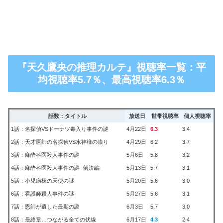
『天久鷹央の推理カルテ』視聴率一覧：平
均視聴率5.7％、最高視聴率6.3％
話数：タイトル
放送日
世帯視聴率
個人視聴率
1話：名探偵VSドーナツ毒入り事件の謎
4月22日
6.3
3.4
2話：天才医師の名探偵VS水神様の祟り
4月29日
6.2
3.7
3話：麻酔科医殺人事件の謎
5月6日
5.8
3.2
4話：麻酔科医殺人事件の謎 -解決編-
5月13日
5.7
3.1
5話：小児病棟の天使の謎
5月20日
5.6
3.0
6話：看護師殺人事件の謎
5月27日
5.6
3.1
7話：恩師が遺した最期の謎
6月3日
5.7
3.0
8話：最終章…つながる全ての伏線
6月17日
4.3
2.4