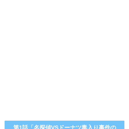
第1話「名探偵VSドーナツ毒入り事件の