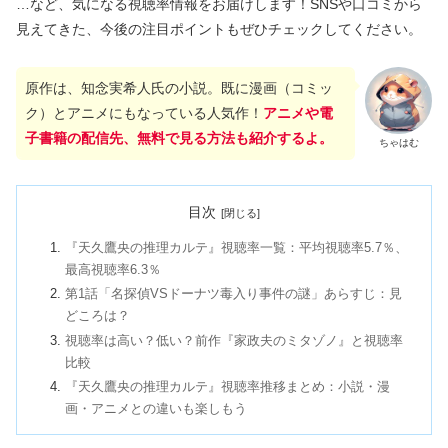
…など、気になる視聴率情報をお届けします！SNSや口コミから
見えてきた、今後の注目ポイントもぜひチェックしてください。
原作は、知念実希人氏の小説。既に漫画（コミッ
ク）とアニメにもなっている人気作！
アニメや電
子書籍の配信先、無料で見る方法も紹介するよ。
ちゃはむ
目次
『天久鷹央の推理カルテ』視聴率一覧：平均視聴率5.7％、
最高視聴率6.3％
第1話「名探偵VSドーナツ毒入り事件の謎」あらすじ：見
どころは？
視聴率は高い？低い？前作『家政夫のミタゾノ』と視聴率
比較
『天久鷹央の推理カルテ』視聴率推移まとめ：小説・漫
画・アニメとの違いも楽しもう