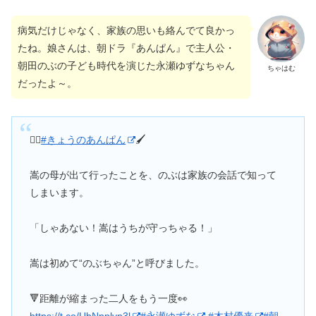
病気だけじゃなく、家族の思いも絡んでて良かっ
たね。娘さんは、朝ドラ『あんぱん』で主人公・
朝田のぶの子ども時代を演じた永瀬ゆずなちゃん
ちゃはむ
だったよ～。
🏃‍♀️
#きょうのあんぱん
🖌
嵩の母が出て行ったことを、のぶは家族の会話で知って
しまいます。
「しゃあない！嵩はうちが守っちゃる！」
嵩は初めて“のぶちゃん”と呼びました。
🔻距離が縮まった二人をもう一度👀
https://t.co/UbNpplvn3l
#永瀬ゆずな
#木村優来
#朝