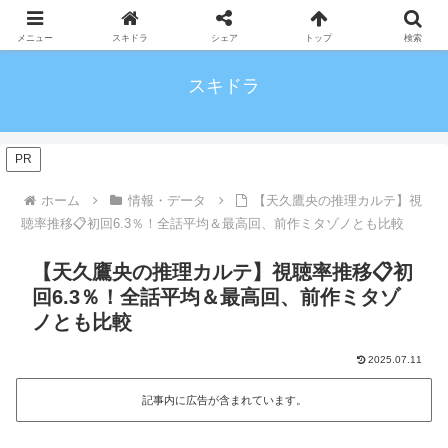
メニュー
スキドラ
シェア
トップ
検索
スキドラ
PR
ホーム
情報・データ
【天久鷹央の推理カルテ】視
聴率推移📋初回6.3％！全話平均＆最高回、前作ミタゾノとも比較
【天久鷹央の推理カルテ】視聴率推移📋初
回6.3％！全話平均＆最高回、前作ミタゾ
ノとも比較
2025.07.11
記事内に広告が含まれています。