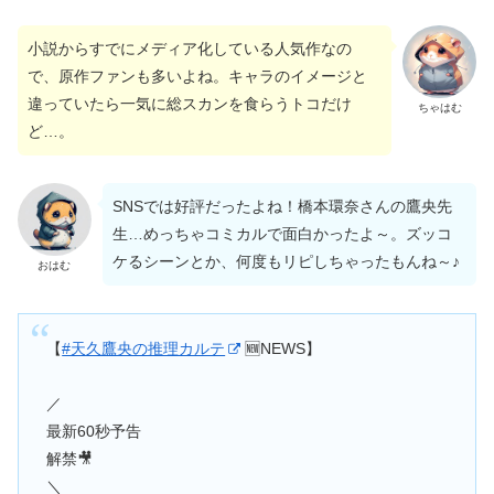
小説からすでにメディア化している人気作なの
で、原作ファンも多いよね。キャラのイメージと
違っていたら一気に総スカンを食らうトコだけ
ちゃはむ
ど…。
SNSでは好評だったよね！橋本環奈さんの鷹央先
生…めっちゃコミカルで面白かったよ～。ズッコ
ケるシーンとか、何度もリピしちゃったもんね～♪
おはむ
【
#天久鷹央の推理カルテ
🆕NEWS】
／
最新60秒予告
解禁🎥
＼