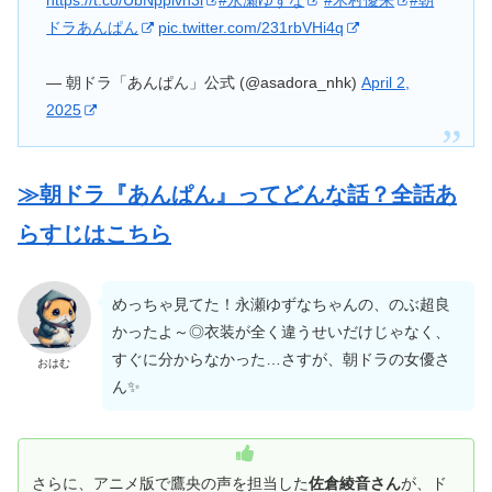
ドラあんぱん
pic.twitter.com/231rbVHi4q
— 朝ドラ「あんぱん」公式 (@asadora_nhk)
April 2,
2025
≫朝ドラ『あんぱん』ってどんな話？全話あ
らすじはこちら
めっちゃ見てた！永瀬ゆずなちゃんの、のぶ超良
かったよ～◎衣装が全く違うせいだけじゃなく、
すぐに分からなかった…さすが、朝ドラの女優さ
おはむ
ん✨
さらに、アニメ版で鷹央の声を担当した
佐倉綾音さん
が、ド