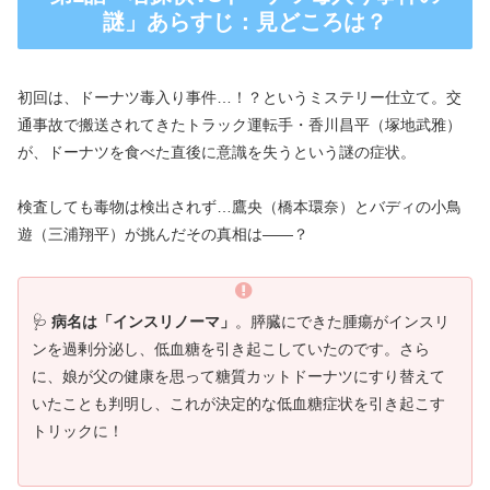
謎」あらすじ：見どころは？
初回は、ドーナツ毒入り事件…！？というミステリー仕立て。交
通事故で搬送されてきたトラック運転手・香川昌平（塚地武雅）
が、ドーナツを食べた直後に意識を失うという謎の症状。
検査しても毒物は検出されず…鷹央（橋本環奈）とバディの小鳥
遊（三浦翔平）が挑んだその真相は――？
🩺
病名は「インスリノーマ」
。膵臓にできた腫瘍がインスリ
ンを過剰分泌し、低血糖を引き起こしていたのです。さら
に、娘が父の健康を思って糖質カットドーナツにすり替えて
いたことも判明し、これが決定的な低血糖症状を引き起こす
トリックに！