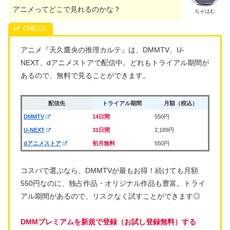
アニメってどこで見れるのかな？
ちゃはむ
アニメ『天久鷹央の推理カルテ』は、DMMTV、U-
NEXT、dアニメストアで配信中。どれもトライアル期間が
あるので、無料で見ることができます。
配信先
トライアル期間
月額（税込）
DMMTV
14日間
550円
U-NEXT
31日間
2,189円
dアニメストア
初月無料
550円
コスパで選ぶなら、DMMTVが最もお得！続けても月額
550円なのに、独占作品・オリジナル作品も豊富。トライ
アル期間があるので、リスクなく試すことができます◎
DMMプレミアムを新規で登録（お試し登録無料）する