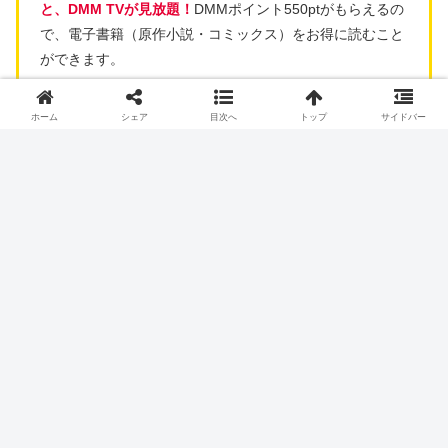
と、DMM TVが見放題！
DMMポイント550ptがもらえるの
で、電子書籍（原作小説・コミックス）をお得に読むこと
ができます。
ホーム
シェア
目次へ
トップ
サイドバー
DMM TVでアニメ『天久鷹央の推理カルテ』を見る
天久鷹央シリーズ ライトノベル 全18冊
セット (実業之日本社)
¥14,993
（2025/04/24 00:36時点 | Amazon調べ）