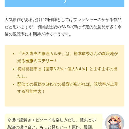
人気原作があるだけに制作陣としてはプレッシャーのかかる作品
だと思いますが、初回放送後のSNSの声は肯定的な意見が多く今
後の視聴率にも期待が持てそうです。
『天久鷹央の推理カルテ』は、橋本環奈さんの新境地が
光る
医療ミステリー
！
初回視聴率は【世帯6.3％・個人3.4％】とまずまずの出
だし。
配信での視聴やSNSでの反響が広がれば、視聴率が上昇
する可能性大！
今後の謎解きエピソードも楽しみだし、鷹央と小
鳥遊の掛け合い、もっと見たい～！原作、漫画、