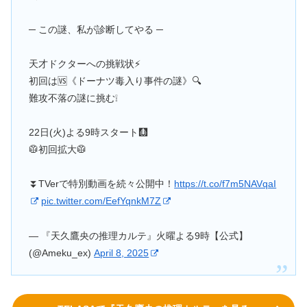
─ この謎、私が診断してやる ─
天才ドクターへの挑戦状⚡️
初回は🆚《ドーナツ毒入り事件の謎》🔍
難攻不落の謎に挑む❕
22日(火)よる9時スタート🩻
🥼初回拡大🥼
⏬TVerで特別動画を続々公開中！
https://t.co/f7m5NAVqaI
pic.twitter.com/EefYqnkM7Z
— 『天久鷹央の推理カルテ』火曜よる9時【公式】
(@Ameku_ex)
April 8, 2025