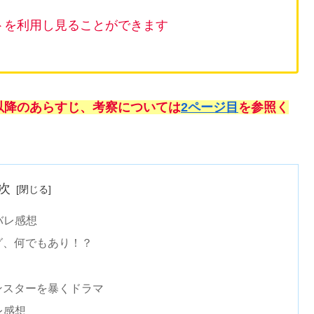
ントを利用し見ることができます
以降のあらすじ、考察については
2ページ目
を参照く
次
バレ感想
グ、何でもあり！？
ンスターを暴くドラマ
レ感想