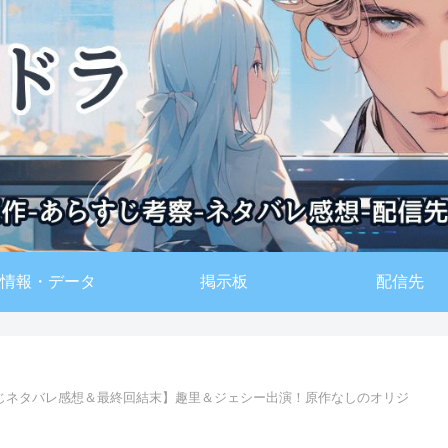
情報・データ
掲示板
配信先
じネタバレ感想＆最終回結末】趣里＆ジェシー出演！原作なしのオリジ