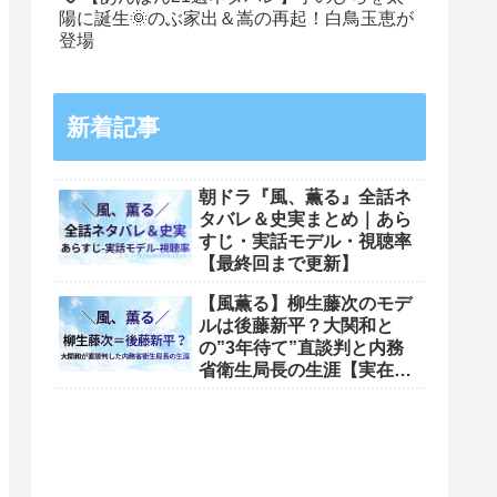
陽に誕生🌞のぶ家出＆嵩の再起！白鳥玉恵が
登場
新着記事
朝ドラ『風、薫る』全話ネ
タバレ＆史実まとめ｜あら
すじ・実話モデル・視聴率
【最終回まで更新】
【風薫る】柳生藤次のモデ
ルは後藤新平？大関和と
の”3年待て”直談判と内務
省衛生局長の生涯【実在モ
デル考察出典一覧】