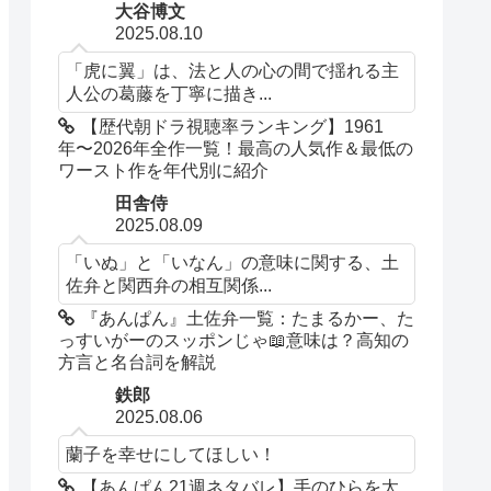
大谷博文
2025.08.10
「虎に翼」は、法と人の心の間で揺れる主
人公の葛藤を丁寧に描き...
【歴代朝ドラ視聴率ランキング】1961
年〜2026年全作一覧！最高の人気作＆最低の
ワースト作を年代別に紹介
田舎侍
2025.08.09
「いぬ」と「いなん」の意味に関する、土
佐弁と関西弁の相互関係...
『あんぱん』土佐弁一覧：たまるかー、た
っすいがーのスッポンじゃ📖意味は？高知の
方言と名台詞を解説
鉄郎
2025.08.06
蘭子を幸せにしてほしい！
【あんぱん21週ネタバレ】手のひらを太