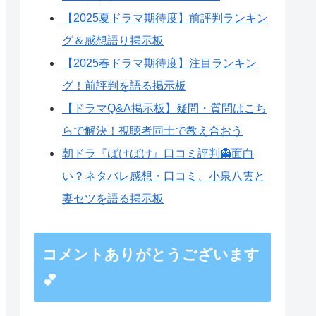
われる城野
【2025夏ドラマ期待度】前評判ランキン
親子の過去が明かされる！？裁判
グ＆感想語り掲示板
での対決の行方
【2025春ドラマ期待度】注目ランキン
5話ネタバレ感想まとめ：複雑に絡
グ！前評判を語る掲示板
み合う人間関係と謎が生むサスペ
【ドラマQ&A掲示板】疑問・質問はこち
ンス
らで解決！視聴者同士で教え合おう
朝ドラ『ばけばけ』口コミ評判👻面白
い？ネタバレ感想・口コミ、小泉八雲と
妻セツを語る掲示板
コメントありがとうございます
💕