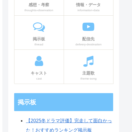
感想・考察
情報・データ
生制度の歪み
thoughts-observation
information-data
神宮寺と武田の友情とライバル関
係
法廷で暴かれる“正義”の矛盾
掲示板
配信先
裏の真実と亮子の考察
thread
delivery-destination
神宮寺と武田が示した友情の結末
4話ネタバレ感想まとめ：自分の利
益のためだけに動くは愚かな行為
キャスト
主題歌
第5話 考察「信じたいもの」あらす
cast
theme-song
じ・ネタバレ感想
エマが求める真実とクリニックの
掲示板
疑惑
父と娘、冷たい再会と法廷での対
決へ
【2025冬ドラマ評価】完走して面白かっ
さらに深まる疑惑、そして命を狙
た！おすすめランキング掲示板