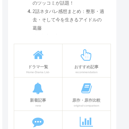
のツッコミが話題！
2話ネタバレ感想まとめ：整形・過
去・そして今を生きるアイドルの
葛藤
第3話 考察「幸せの形」あらすじ・ネ
タバレ感想
感情と偽りが交錯する裁判
法廷で暴かれる茉由の嘘と、夫婦
ドラマ一覧
おすすめ記事
の「モンスター」な姿
Home-Drama List-
recommendation
亜佐美の選択と亮子の一言
3話ネタバレ感想まとめ：隠された
「モンスター」が明らかに
新着記事
原作・原作比較
第4話 考察「空気の行方」あらすじ・
new
original-comparison
ネタバレ感想
訴訟のきっかけと「部員A」の謎
訴訟の裏に隠されたスポーツ特待