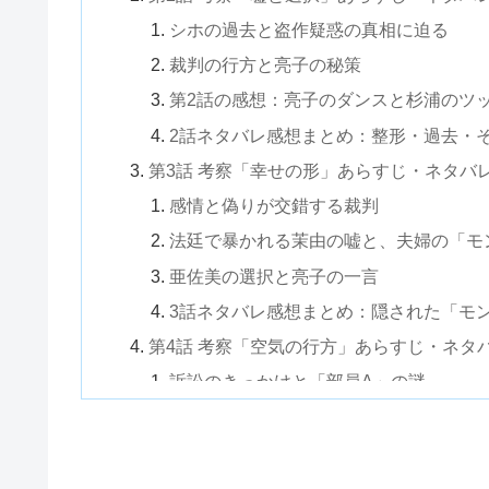
シホの過去と盗作疑惑の真相に迫る
裁判の行方と亮子の秘策
第2話の感想：亮子のダンスと杉浦のツ
2話ネタバレ感想まとめ：整形・過去・
第3話 考察「幸せの形」あらすじ・ネタバ
感情と偽りが交錯する裁判
法廷で暴かれる茉由の嘘と、夫婦の「モ
亜佐美の選択と亮子の一言
3話ネタバレ感想まとめ：隠された「モ
第4話 考察「空気の行方」あらすじ・ネタ
訴訟のきっかけと「部員A」の謎
訴訟の裏に隠されたスポーツ特待生制度
神宮寺と武田の友情とライバル関係
法廷で暴かれる“正義”の矛盾