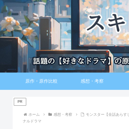
原作・原作比較
感想・考察
PR
ホーム
感想・考察
モンスター【全話あらす
ナルドラマ