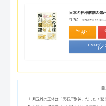
日本の神様解剖図鑑/
¥1,760
（2024/12/10 12:2
Amazon
DMMブッ
目
興玉雅の正体は「天石戸別神」だった！驚