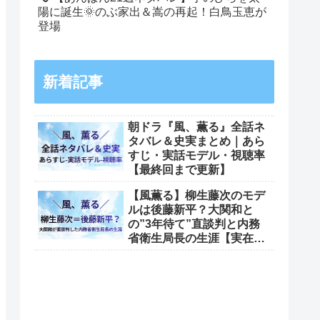
陽に誕生🌞のぶ家出＆嵩の再起！白鳥玉恵が
登場
新着記事
朝ドラ『風、薫る』全話ネ
タバレ＆史実まとめ｜あら
すじ・実話モデル・視聴率
【最終回まで更新】
【風薫る】柳生藤次のモデ
ルは後藤新平？大関和と
の”3年待て”直談判と内務
省衛生局長の生涯【実在モ
デル考察出典一覧】