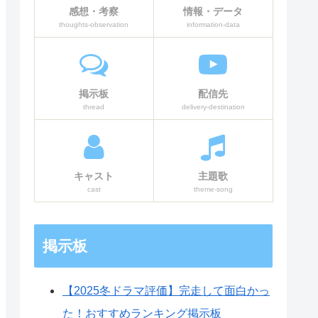
感想・考察
情報・データ
ネタバレ感想まとめ：神と人間、そ
thoughts-observation
information-data
れぞれの立場での戦いが加速！
掲示板
配信先
thread
delivery-destination
キャスト
主題歌
cast
theme-song
掲示板
【2025冬ドラマ評価】完走して面白かっ
た！おすすめランキング掲示板