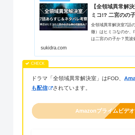
【全領域異常解決
ミコ!? 二宮のの
全領域異常解決室7話
徹）はヒミコなのか、
は二宮のの子か？荒波
がる神回の解説と考察
sukidra.com
ドラマ「全領域異常解決室」はFOD、
Am
も配信
されています。
Amazonプライムビ