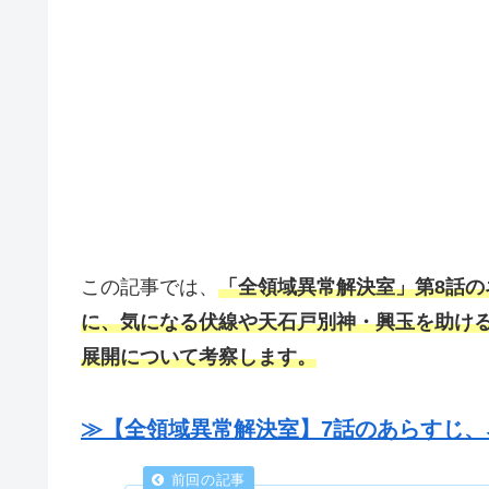
この記事では、
「全領域異常解決室」第8話の
に、気になる伏線や天石戸別神・興玉を助け
展開について考察します。
≫【全領域異常解決室】7話のあらすじ