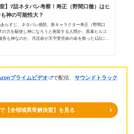
室】7話ネタバレ考察！寿正（野間口徹）はヒ
子も神の可能性大？
のあらすじ、ネタバレ感想。新キャラクター寿正（野間口
ITの力を駆使し神になろうと画策する人間か、黒幕ヒルコ
健吾も神なのか、月読命が天宇受売命の命を救った1話に繋
。
azonプライムビデオ
で配信、
サウンドトラック
デオで【全領域異常解決室】を見る