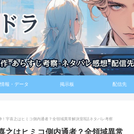
情報・データ
掲示板
配信先
神！宇喜之はヒミコ側内通者？全領域異常解決室8話ネタバレ考察
喜之はヒミコ側内通者？全領域異常