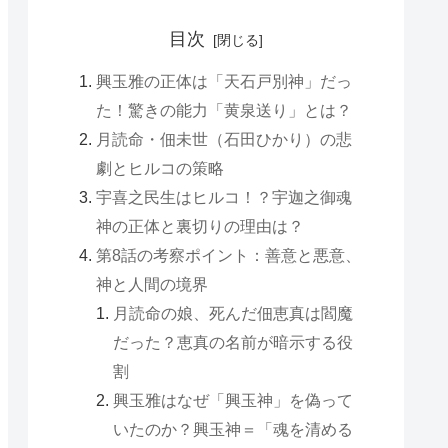
目次
興玉雅の正体は「天石戸別神」だっ
た！驚きの能力「黄泉送り」とは？
月読命・佃未世（石田ひかり）の悲
劇とヒルコの策略
宇喜之民生はヒルコ！？宇迦之御魂
神の正体と裏切りの理由は？
第8話の考察ポイント：善意と悪意、
神と人間の境界
月読命の娘、死んだ佃恵真は閻魔
だった？恵真の名前が暗示する役
割
興玉雅はなぜ「興玉神」を偽って
いたのか？興玉神＝「魂を清める