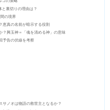
ルコの策略
体と裏切りの理由は？
人間の境界
？恵真の名前が暗示する役割
か？興玉神＝「魂を清める神」の意味
回予告の伏線を考察
スサノオは物語の救世主となるか？