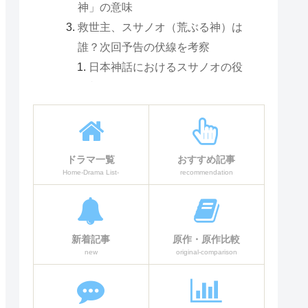
神」の意味
救世主、スサノオ（荒ぶる神）は
誰？次回予告の伏線を考察
日本神話におけるスサノオの役
割
誕生と家族関係
天岩戸神話
八岐大蛇（ヤマタノオロチ）退
ドラマ一覧
おすすめ記事
治
Home-Drama List-
recommendation
穀物や農業の神としての側面
スサノオの性格と特徴
荒波健吾がスサノオ？その伏線
新着記事
原作・原作比較
とは
new
original-comparison
考察まとめ：神々の正体が続々と
判明！スサノオは物語の救世主と
なるか？