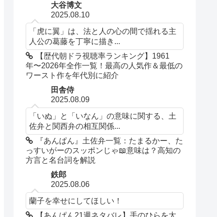
大谷博文
2025.08.10
「虎に翼」は、法と人の心の間で揺れる主
人公の葛藤を丁寧に描き...
【歴代朝ドラ視聴率ランキング】1961
年〜2026年全作一覧！最高の人気作＆最低の
ワースト作を年代別に紹介
田舎侍
2025.08.09
「いぬ」と「いなん」の意味に関する、土
佐弁と関西弁の相互関係...
『あんぱん』土佐弁一覧：たまるかー、た
っすいがーのスッポンじゃ📖意味は？高知の
方言と名台詞を解説
鉄郎
2025.08.06
蘭子を幸せにしてほしい！
【あんぱん21週ネタバレ】手のひらを太