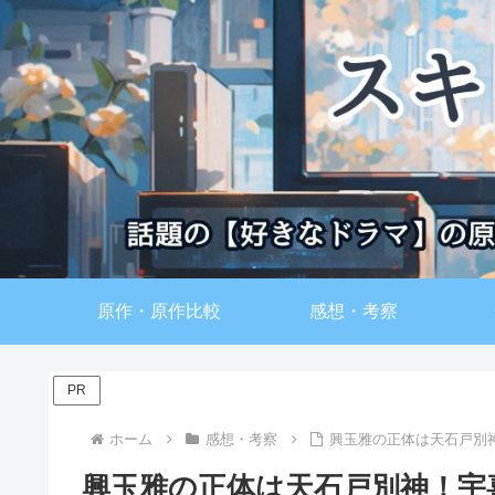
原作・原作比較
感想・考察
PR
ホーム
感想・考察
興玉雅の正体は天石戸別
興玉雅の正体は天石戸別神！宇