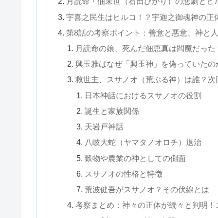
月読命・佃未世（石田ひかり）の悲劇とヒ
宇喜之民生はヒルコ！？宇迦之御魂神の正
第8話の考察ポイント：善意と悪意、神と
月読命の娘、死んだ佃恵真は閻魔だった
興玉雅はなぜ「興玉神」を偽っていたの
救世主、スサノオ（荒ぶる神）は誰？次
日本神話におけるスサノオの役割
誕生と家族関係
天岩戸神話
八岐大蛇（ヤマタノオロチ）退治
穀物や農業の神としての側面
スサノオの性格と特徴
荒波健吾がスサノオ？その伏線とは
考察まとめ：神々の正体が続々と判明！