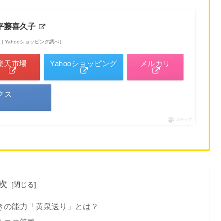
平藤喜久子
6時点 | Yahooショッピング調べ）
楽天市場
Yahooショッピング
メルカリ
クス
ポチップ
次
きの能力「黄泉送り」とは？