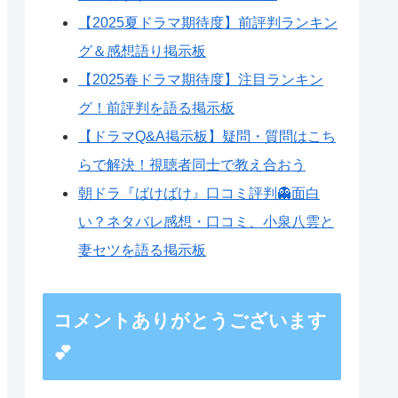
【2025夏ドラマ期待度】前評判ランキン
グ＆感想語り掲示板
【2025春ドラマ期待度】注目ランキン
グ！前評判を語る掲示板
【ドラマQ&A掲示板】疑問・質問はこち
らで解決！視聴者同士で教え合おう
朝ドラ『ばけばけ』口コミ評判👻面白
い？ネタバレ感想・口コミ、小泉八雲と
妻セツを語る掲示板
コメントありがとうございます
💕