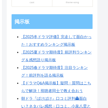
cast
theme-song
掲示板
【2025冬ドラマ評価】完走して面白かっ
た！おすすめランキング掲示板
【2025夏ドラマ期待度】前評判ランキン
グ＆感想語り掲示板
【2025春ドラマ期待度】注目ランキン
グ！前評判を語る掲示板
【ドラマQ&A掲示板】疑問・質問はこち
らで解決！視聴者同士で教え合おう
朝ドラ『ばけばけ』口コミ評判👻面白
い？ネタバレ感想・口コミ、小泉八雲と