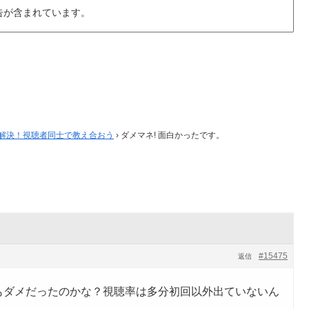
告が含まれています。
で解決！視聴者同士で教え合おう
›
ダメマネ! 面白かったです。
#15475
返信
もダメだったのかな？視聴率は多分初回以外出ていないん