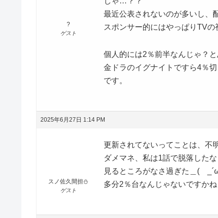
じゃ…？？
最近公表されないのが多いし、
?
スポンサー的にはやっぱりTVの
ゲスト
個人的には2％前半なんじゃ？と
金ドラのイグナイトですら4％切
です。
2025年6月27日 1:14 PM
更新されてないってことは、不
ダメマネ、私は1話で脱落した
見るところがなさ過ぎた＿( _´ω
スノ佐久間担⛄
多分2％台なんじゃないですかね
ゲスト