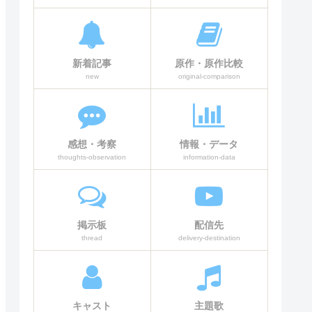
新着記事
原作・原作比較
new
original-comparison
感想・考察
情報・データ
thoughts-observation
information-data
掲示板
配信先
thread
delivery-destination
キャスト
主題歌