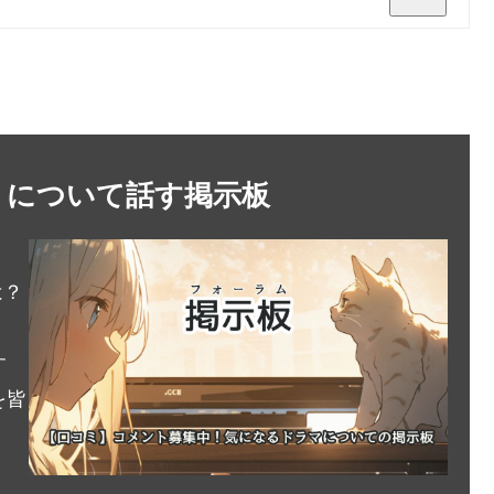
）について話す掲示板
？
は？
す
を皆