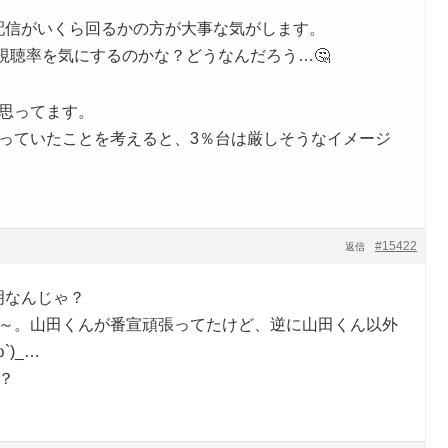
配信がいくら回るかの方が大事な気がします。
視聴率を気にするのかな？どうなんだろう…🤔
思ってます。
っていたことを考えると、3％台は厳しそうなイメージ
#15422
返信
明なんじゃ？
な～。山田くんが番宣頑張ってたけど、逆に山田くん以外
`)_…
？