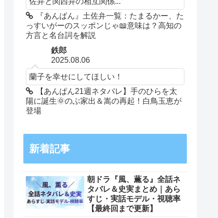
佐弁と関西弁の相互関係...
『あんぱん』土佐弁一覧：たまるかー、た
っすいがーのスッポンじゃ📖意味は？高知の
方言と名台詞を解説
鉄郎
2025.08.06
蘭子を幸せにしてほしい！
【あんぱん21週ネタバレ】手のひらを太
陽に誕生🌞のぶ家出＆嵩の再起！白鳥玉恵が
登場
新着記事
朝ドラ『風、薫る』全話ネ
タバレ＆史実まとめ｜あら
すじ・実話モデル・視聴率
【最終回まで更新】