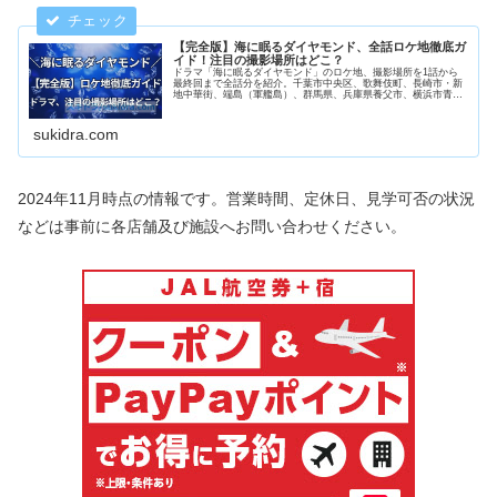
【完全版】海に眠るダイヤモンド、全話ロケ地徹底ガ
イド！注目の撮影場所はどこ？
ドラマ「海に眠るダイヤモンド」のロケ地、撮影場所を1話から
最終回まで全話分を紹介。千葉市中央区、歌舞伎町、長崎市・新
地中華街、端島（軍艦島）、群馬県、兵庫県養父市、横浜市青葉
区、足利市、明延鉱山、埼玉、台東区元浅草、静岡県、広島県呉
市など。
sukidra.com
2024年11月時点の情報です。営業時間、定休日、見学可否の状況
などは事前に各店舗及び施設へお問い合わせください。