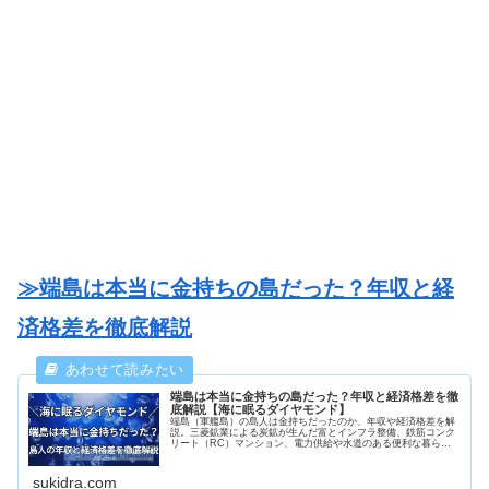
≫端島は本当に金持ちの島だった？年収と経
済格差を徹底解説
端島は本当に金持ちの島だった？年収と経済格差を徹
底解説【海に眠るダイヤモンド】
端島（軍艦島）の島人は金持ちだったのか、年収や経済格差を解
説。三菱鉱業による炭鉱が生んだ富とインフラ整備、鉄筋コンク
リート（RC）マンション、電力供給や水道のある便利な暮ら
し、三種の神器（テレビ、冷蔵庫、洗濯機）の普及率、炭鉱夫給
与や年収を紹介。
sukidra.com