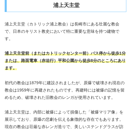
浦上天主堂
浦上天主堂（カトリック浦上教会）は長崎市にある壮麗な教会
で、日本のキリスト教史において特に重要な意味を持つ建物で
す。
浦上天主堂前（またはカトリックセンター前）バス停から徒歩1分
または、路面電車（赤迫行）平和公園から徒歩8分のところにあり
ます。
初代の教会は1879年に建設されましたが、原爆で破壊され現在の
教会は1959年に再建されたものです。再建時には被爆の記憶を留
めるため、破壊された旧教会のレンガが使用されています。
浦上天主堂は、内部に被爆によって損傷した「被爆マリア像」を
展示しており、原爆の悲劇を伝える象徴的な存在でもあります。
現在の教会は荘厳な赤レンガ造りで、美しいステンドグラスが訪