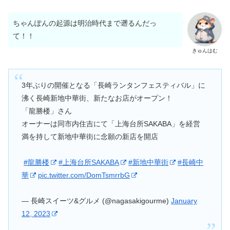
ちゃんぽんの起源は明治時代まで遡るんだっ
て！！
きゅんはむ
3年ぶりの開催となる「長崎ランタンフェスティバル」に
沸く長崎新地中華街、新たなお店がオープン！⁡
⁡「龍勝楼」さん⁡
⁡オーナーは同市内住吉にて「上海台所SAKABA」を経営⁡
⁡満を持して新地中華街に念願の新店を開店⁡⁡
⁡
#龍勝楼
#上海台所SAKABA
#新地中華街
#長崎中
華
pic.twitter.com/DomTsmrrbG
— 長崎スイーツ&グルメ (@nagasakigourme)
January
12, 2023