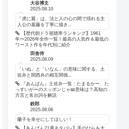
大谷博文
2025.08.10
「虎に翼」は、法と人の心の間で揺れる主
人公の葛藤を丁寧に描き...
【歴代朝ドラ視聴率ランキング】1961
年〜2026年全作一覧！最高の人気作＆最低の
ワースト作を年代別に紹介
田舎侍
2025.08.09
「いぬ」と「いなん」の意味に関する、土
佐弁と関西弁の相互関係...
『あんぱん』土佐弁一覧：たまるかー、た
っすいがーのスッポンじゃ📖意味は？高知の
方言と名台詞を解説
鉄郎
2025.08.06
蘭子を幸せにしてほしい！
【あんぱん21週ネタバレ】手のひらを太