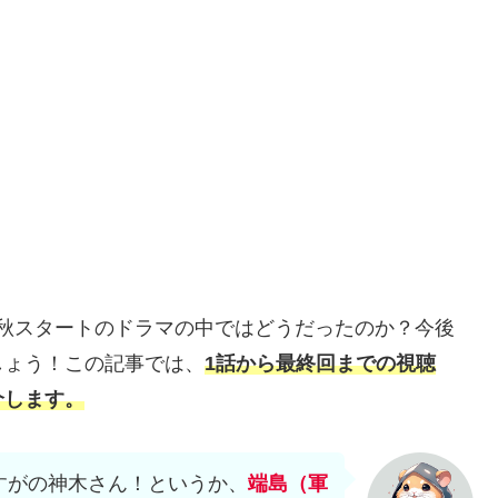
秋スタートのドラマの中ではどうだったのか？今後
しょう！この記事では、
1話から最終回までの視聴
介します。
さすがの神木さん！というか、
端島（軍