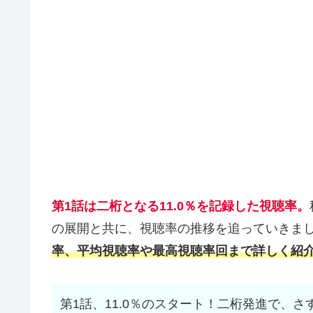
第1話は二桁となる11.0％を記録した視聴率。
の展開と共に、視聴率の推移を追っていきま
率、平均視聴率や最高視聴率回まで詳しく紹
第1話、11.0％のスタート！二桁発進で、