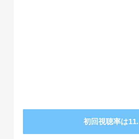
初回視聴率は11