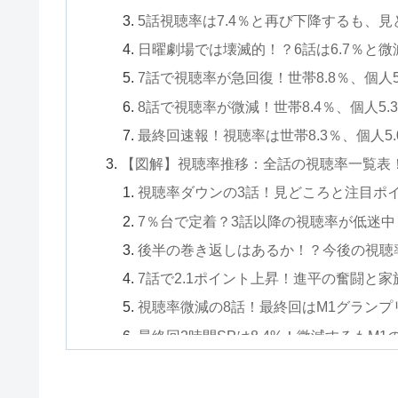
5話視聴率は7.4％と再び下降するも、
日曜劇場では壊滅的！？6話は6.7％と
7話で視聴率が急回復！世帯8.8％、個人
8話で視聴率が微減！世帯8.4％、個人5.
最終回速報！視聴率は世帯8.3％、個人5
【図解】視聴率推移：全話の視聴率一覧表！
視聴率ダウンの3話！見どころと注目ポ
7％台で定着？3話以降の視聴率が低迷中
後半の巻き返しはあるか！？今後の視聴
7話で2.1ポイント上昇！進平の奮闘と家
視聴率微減の8話！最終回はM1グランプ
最終回2時間SPは8.4%！微減するもM1
一番視聴率の良かった回は、初回の第1話で1
歴史も学べる！親しみやすくも壮大なドラ