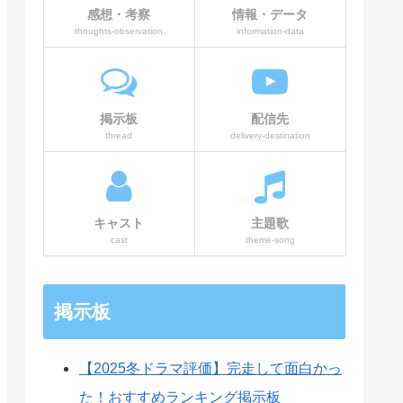
感想・考察
情報・データ
最終回2時間SPは8.4%！微減する
thoughts-observation
information-data
もM1の裏で健闘
一番視聴率の良かった回は、初回の
第1話で11.0％！
掲示板
配信先
歴史も学べる！親しみやすくも壮大
thread
delivery-destination
なドラマの魅力
『海に眠るダイヤモンド』視聴率推
移：まとめ
キャスト
主題歌
cast
theme-song
掲示板
【2025冬ドラマ評価】完走して面白かっ
た！おすすめランキング掲示板