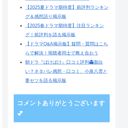
【2025夏ドラマ期待度】前評判ランキン
グ＆感想語り掲示板
【2025春ドラマ期待度】注目ランキン
グ！前評判を語る掲示板
【ドラマQ&A掲示板】疑問・質問はこち
らで解決！視聴者同士で教え合おう
朝ドラ『ばけばけ』口コミ評判👻面白
い？ネタバレ感想・口コミ、小泉八雲と
妻セツを語る掲示板
コメントありがとうございます
💕