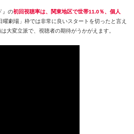
ド』の
初回視聴率は、関東地区で世帯11.0％、個人
「日曜劇場」枠では非常に良いスタートを切ったと言え
値は大変立派で、視聴者の期待がうかがえます。