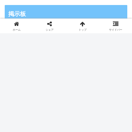
掲示板
ホーム
シェア
トップ
サイドバー
【2025冬ドラマ評価】完走して面白かった！おすす
めランキング掲示板
【2025夏ドラマ期待度】前評判ランキング＆感想語
り掲示板
【2025春ドラマ期待度】注目ランキング！前評判を
語る掲示板
【ドラマQ&A掲示板】疑問・質問はこちらで解決！
視聴者同士で教え合おう
朝ドラ『ばけばけ』口コミ評判👻面白い？ネタバレ
感想・口コミ、小泉八雲と妻セツを語る掲示板
コメントありがとうございます💕