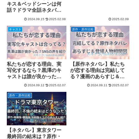
キス＆ベッドシーンは何
話？ドラマ全話ネタバレ
感想・あらすじ
2024.09.15
2025.02.08
2025.02.09
キャスト
原作・原作比較
私たちが恋する理由、実
【原作ネタバレ】私たち
写化するなら？黒澤のキ
が恋する理由は完結して
ャストは誰が良かった？
る？漫画のあらすじ＆登
SNSの声を紹介
場人物相関図
2024.09.12
2025.02.07
2024.09.11
2025.02.07
原作・原作比較
【ネタバレ】東京タワー
最終回の結末は？原作・