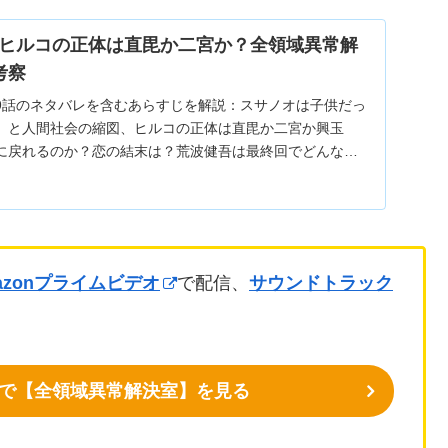
ヒルコの正体は直毘か二宮か？全領域異常解
考察
9話のネタバレを含むあらすじを解説：スサノオは子供だっ
」と人間社会の縮図、ヒルコの正体は直毘か二宮か興玉
に戻れるのか？恋の結末は？荒波健吾は最終回でどんな役
考察。
azonプライムビデオ
で配信、
サウンドトラック
デオで【全領域異常解決室】を見る