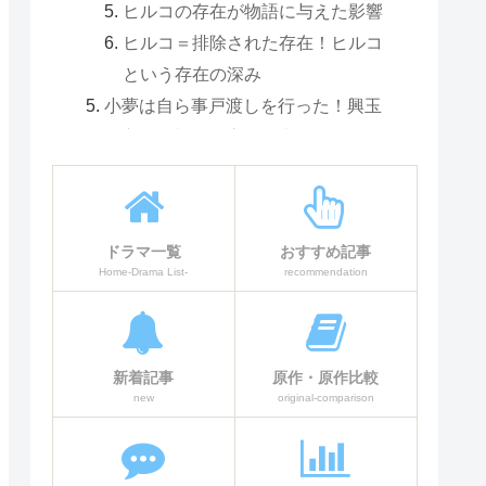
ヒルコの存在が物語に与えた影響
ヒルコ＝排除された存在！ヒルコ
という存在の深み
小夢は自ら事戸渡しを行った！興玉
を守った切ない恋の結末
続編や映画化はある？視聴者の期待
高まる
『全領域異常解決室』最終回考察ま
ドラマ一覧
おすすめ記事
とめ：神と人間、そして愛の物語
Home-Drama List-
recommendation
新着記事
原作・原作比較
new
original-comparison