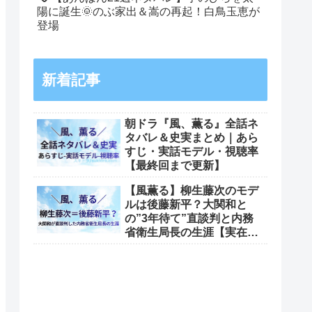
陽に誕生🌞のぶ家出＆嵩の再起！白鳥玉恵が
登場
新着記事
朝ドラ『風、薫る』全話ネ
タバレ＆史実まとめ｜あら
すじ・実話モデル・視聴率
【最終回まで更新】
【風薫る】柳生藤次のモデ
ルは後藤新平？大関和と
の”3年待て”直談判と内務
省衛生局長の生涯【実在モ
デル考察出典一覧】