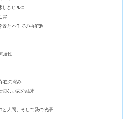
悲しきヒルコ
亡霊
背景と本作での再解釈
関連性
存在の深み
た切ない恋の結末
神と人間、そして愛の物語