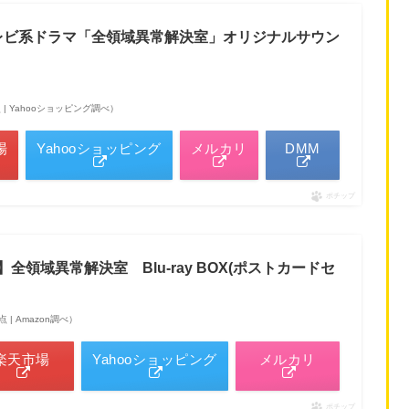
テレビ系ドラマ「全領域異常解決室」オリジナルサウン
1時点 | Yahooショッピング調べ）
場
Yahooショッピング
メルカリ
DMM
ポチップ
限定】全領域異常解決室 Blu-ray BOX(ポストカードセ
時点 | Amazon調べ）
楽天市場
Yahooショッピング
メルカリ
ポチップ