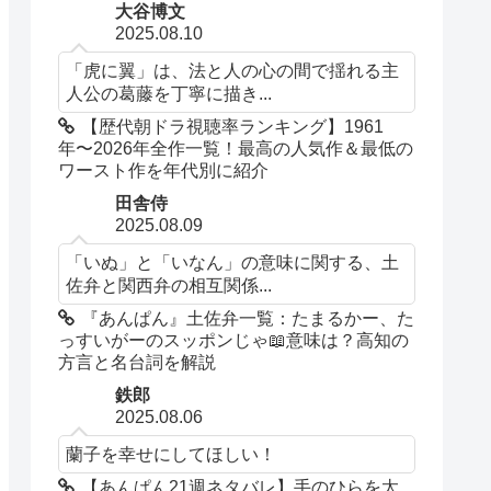
大谷博文
2025.08.10
「虎に翼」は、法と人の心の間で揺れる主
人公の葛藤を丁寧に描き...
【歴代朝ドラ視聴率ランキング】1961
年〜2026年全作一覧！最高の人気作＆最低の
ワースト作を年代別に紹介
田舎侍
2025.08.09
「いぬ」と「いなん」の意味に関する、土
佐弁と関西弁の相互関係...
『あんぱん』土佐弁一覧：たまるかー、た
っすいがーのスッポンじゃ📖意味は？高知の
方言と名台詞を解説
鉄郎
2025.08.06
蘭子を幸せにしてほしい！
【あんぱん21週ネタバレ】手のひらを太