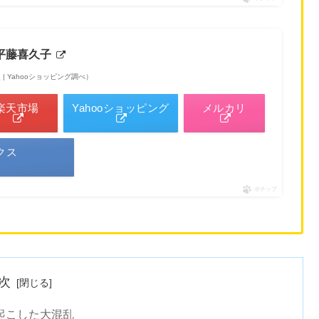
平藤喜久子
6時点 | Yahooショッピング調べ）
楽天市場
Yahooショッピング
メルカリ
クス
ポチップ
次
起こした大混乱