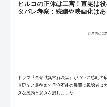
ヒルコの正体は二宮！直毘は役
タバレ考察：続編や映画化はあ
記事内に広
ドラマ『全領域異常解決室』がついに感動の
直毘？と最後まで予測不能の展開に視聴者は
きな感動と驚きを残しました。