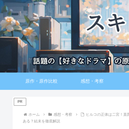
原作・原作比較
感想・考察
PR
ホーム
感想・考察
ヒルコの正体は二宮！直
ある？結末を徹底解説