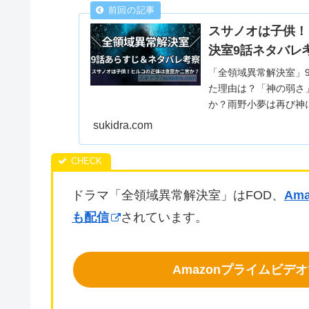
スサノオは子供！
決室9話ネタバレ
「全領域異常解決室」
た理由は？「神の弱さ
か？雨野小夢は再び神
割なのか、結末展開を
sukidra.com
ドラマ「全領域異常解決室」はFOD、
Am
も配信
されています。
Amazonプライムビ