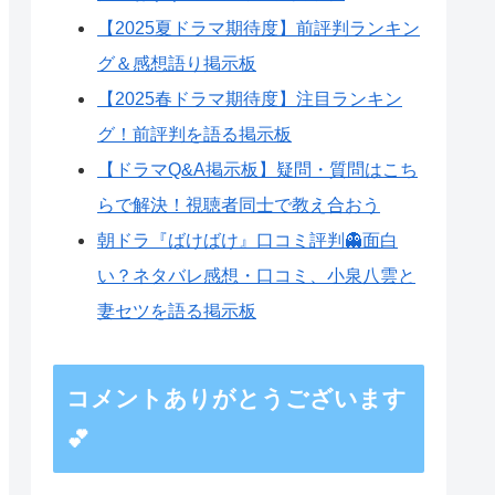
【2025夏ドラマ期待度】前評判ランキン
グ＆感想語り掲示板
【2025春ドラマ期待度】注目ランキン
グ！前評判を語る掲示板
【ドラマQ&A掲示板】疑問・質問はこち
らで解決！視聴者同士で教え合おう
朝ドラ『ばけばけ』口コミ評判👻面白
い？ネタバレ感想・口コミ、小泉八雲と
妻セツを語る掲示板
コメントありがとうございます
💕