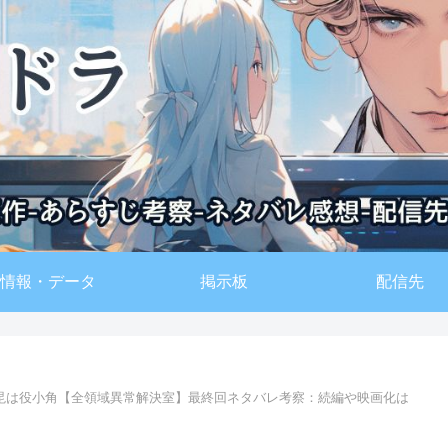
情報・データ
掲示板
配信先
毘は役小角【全領域異常解決室】最終回ネタバレ考察：続編や映画化は