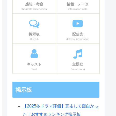
感想・考察
情報・データ
thoughts-observation
information-data
掲示板
配信先
thread
delivery-destination
キャスト
主題歌
cast
theme-song
掲示板
【2025冬ドラマ評価】完走して面白かっ
た！おすすめランキング掲示板