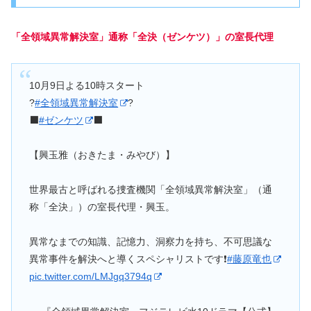
「全領域異常解決室」通称「全決（ゼンケツ）」の室長代理
10月9日よる10時スタート
?
#全領域異常解決室
?
⬛️
#ゼンケツ
⬛️
【興玉雅（おきたま・みやび）】
世界最古と呼ばれる捜査機関「全領域異常解決室」（通
称「全決」）の室長代理・興玉。
異常なまでの知識、記憶力、洞察力を持ち、不可思議な
異常事件を解決へと導くスペシャリストです❗
#藤原竜也
pic.twitter.com/LMJgq3794q