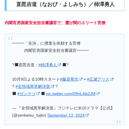
直毘吉道（なおび・よしみち）／柿澤勇人
内閣官房国家安全担当審議官で、霞が関のエリート官僚
━━━「全決」に捜査を依頼する官僚
内閣官房国家安全担当審議官━━━
?⬛️直毘吉道：
#柿澤勇人
⬛️?
10月9日よる10時スタート
#藤原竜也
×
#広瀬アリス
?
#全領域異常解決室
?
⬛️
#ゼンケツ
⬛️
pic.twitter.com/09nL4ib2JM
— 『全領域異常解決室』フジテレビ水10ドラマ【公式】
(@zenketsu_fujitv)
September 13, 2024