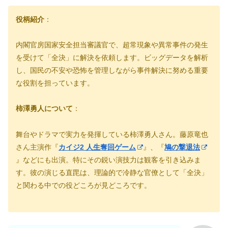
役柄紹介
：
内閣官房国家安全担当審議官で、超常現象や異常事件の発生
を受けて「全決」に解決を依頼します。ビッグデータを解析
し、国民の不安や恐怖を管理しながら事件解決に努める重要
な役割を担っています。
柿澤勇人について
：
舞台やドラマで実力を発揮している柿澤勇人さん。藤原竜也
さん主演作『
カイジ2 人生奪回ゲーム
』、『
鳩の撃退法
』などにも出演。特にその鋭い演技力は観客を引き込みま
す。彼の演じる直毘は、理論的で冷静な官僚として「全決」
と関わる中での役どころが見どころです。