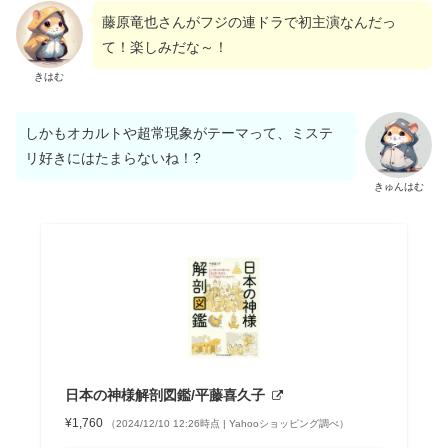
藤原竜也さんがフジの連ドラで初主演なんだっ
て！楽しみだな～！
きはむ
しかもオカルトや超常現象がテーマって、ミステ
リ好きにはたまらないね！?
きゅんはむ
日本の神様解剖図鑑/平藤喜久子
¥1,760
（2024/12/10 12:26時点 | Yahooショッピング調べ）