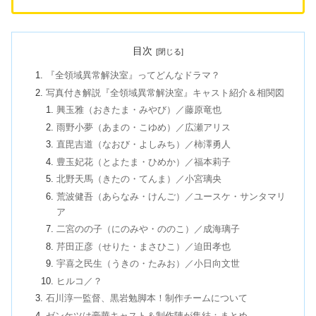
目次
『全領域異常解決室』ってどんなドラマ？
写真付き解説『全領域異常解決室』キャスト紹介＆相関図
興玉雅（おきたま・みやび）／藤原竜也
雨野小夢（あまの・こゆめ）／広瀬アリス
直毘吉道（なおび・よしみち）／柿澤勇人
豊玉妃花（とよたま・ひめか）／福本莉子
北野天馬（きたの・てんま）／小宮璃央
荒波健吾（あらなみ・けんご）／ユースケ・サンタマリ
ア
二宮のの子（にのみや・ののこ）／成海璃子
芹田正彦（せりた・まさひこ）／迫田孝也
宇喜之民生（うきの・たみお）／小日向文世
ヒルコ／？
石川淳一監督、黒岩勉脚本！制作チームについて
ゼンケツは豪華キャスト＆制作陣が集結：まとめ