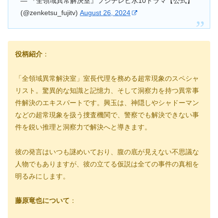
— 『全領域異常解決室』フジテレビ水10ドラマ【公式】
(@zenketsu_fujitv)
August 26, 2024
役柄紹介
：
「全領域異常解決室」室長代理を務める超常現象のスペシャ
リスト。驚異的な知識と記憶力、そして洞察力を持つ異常事
件解決のエキスパートです。興玉は、神隠しやシャドーマン
などの超常現象を扱う捜査機関で、警察でも解決できない事
件を鋭い推理と洞察力で解決へと導きます。
彼の発言はいつも謎めいており、腹の底が見えない不思議な
人物でもありますが、彼の立てる仮説は全ての事件の真相を
明るみにします。
藤原竜也について
：