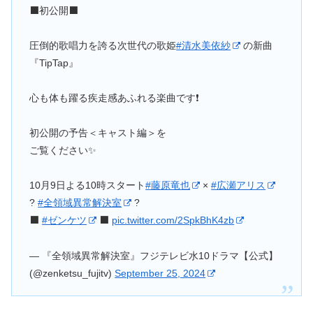
⬛️初公開⬛️
圧倒的歌唱力を誇る次世代の歌姫
#清水美依紗
の新曲
『TipTap』
心も体も躍る疾走感あふれる楽曲です❗️
初公開の予告＜キャスト編＞を
ご覧ください✨️
10月9日よる10時スタート
#藤原竜也
×
#広瀬アリス
?
#全領域異常解決室
?
⬛️
#ゼンケツ
⬛️
pic.twitter.com/2SpkBhK4zb
— 『全領域異常解決室』フジテレビ水10ドラマ【公式】
(@zenketsu_fujitv)
September 25, 2024