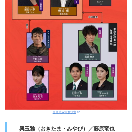
全領域異常解決室
興玉雅（おきたま・みやび）／藤原竜也