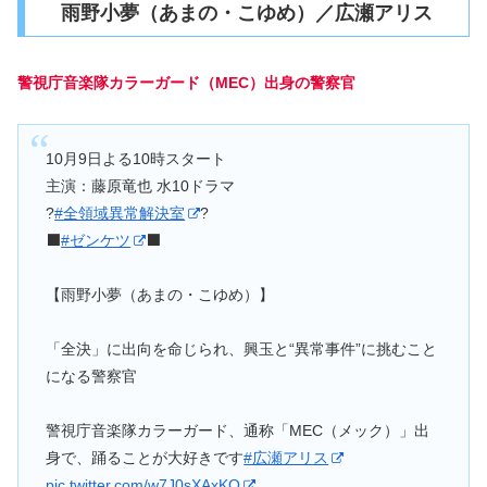
雨野小夢（あまの・こゆめ）／広瀬アリス
警視庁音楽隊カラーガード（MEC）出身の警察官
10月9日よる10時スタート
主演：藤原竜也 水10ドラマ
?
#全領域異常解決室
?
⬛️
#ゼンケツ
⬛️
【雨野小夢（あまの・こゆめ）】
「全決」に出向を命じられ、興玉と“異常事件”に挑むこと
になる警察官
警視庁音楽隊カラーガード、通称「MEC（メック）」出
身で、踊ることが大好きです
#広瀬アリス
pic.twitter.com/w7J0sXAxKO