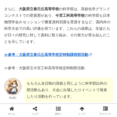
さらに、
大阪府立春日丘高等学校
の科学部は、高校化学グランド
コンテストでの受賞歴があり、
今宮工科高等学校
の科学部も日本
物理学会Jr.セッションで審査員特別賞を受賞するなど、国内外の
科学大会での高い評価を得ています。これらの成果は、生徒たち
が日々の研究に対して真剣に取り組み、その努力が実を結んだこ
とを示しています。
≫参考：大阪府立春日丘高等学校定時制課程部活動
≫参考：大阪府立今宮工科高等学校定時制部活動
もちろん全日制の高校と同じように科学部以外の
部活動もあり、大会に出場したりイベントで発表
したり活動を行っています。
きはむ
≫【初回登録でお得】宙わたる教室を読む
ホーム
シェア
目次へ
トップ
サイドバー