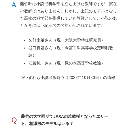
A
藤竹叶は小説で科学部を立ち上げた教師ですが、実在
の教師ではありません。しかし、上記のモデルとなっ
た高校の科学部を指導していた教師として、小説のあ
とがきには下記三名の名前が記されています。
久好圭治さん（現・大阪大学特任研究員）
谷口真基さん（現・今宮工科高等学校定時制教
諭）
江菅純一さん（現・槻の木高等学校教諭）
※いずれも小説出版時点（2023年10月30日）の情報
藤竹の大学同期でJAXAの准教授となったエリー
Q
ト、
相澤努
のモデルはいる？