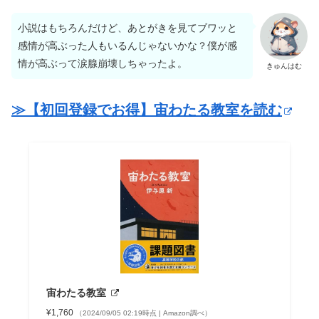
小説はもちろんだけど、あとがきを見てブワッと
感情が高ぶった人もいるんじゃないかな？僕が感
情が高ぶって涙腺崩壊しちゃったよ。
きゅんはむ
≫【初回登録でお得】宙わたる教室を読む
宙わたる教室
¥1,760
（2024/09/05 02:19時点 | Amazon調べ）