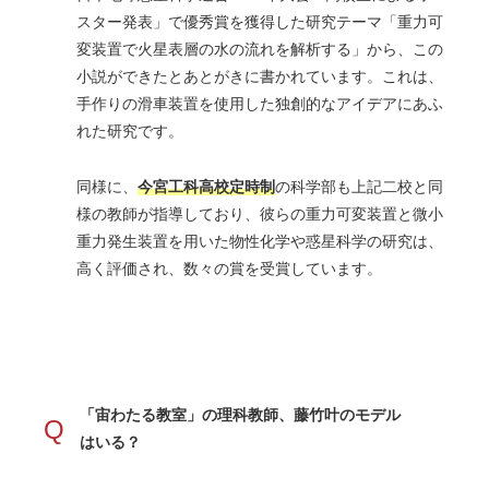
スター発表」で優秀賞を獲得した研究テーマ「重力可
変装置で火星表層の水の流れを解析する」から、この
小説ができたとあとがきに書かれています。これは、
手作りの滑車装置を使用した独創的なアイデアにあふ
れた研究です。
同様に、
今宮工科高校定時制
の科学部も上記二校と同
様の教師が指導しており、彼らの重力可変装置と微小
重力発生装置を用いた物性化学や惑星科学の研究は、
高く評価され、数々の賞を受賞しています。
「宙わたる教室」の理科教師、藤竹叶のモデル
Q
はいる？