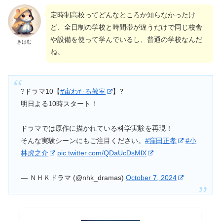
定時制高校ってどんなところか知らなかったけ
ど、全日制の学校と時間帯が違うだけで同じ校舎
や設備を使って学んでいるし、普通の学校なんだ
きはむ
ね。
?ドラマ10【
#宙わたる教室
】?
明日よる10時スタート！
ドラマでは原作に描かれている科学実験を再現！
そんな実験シーンにもご注目ください。
#窪田正孝
#小
林虎之介
pic.twitter.com/QDaUcDsMlX
— ＮＨＫドラマ (@nhk_dramas)
October 7, 2024