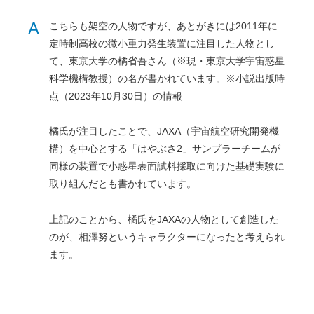
A
こちらも架空の人物ですが、あとがきには2011年に
定時制高校の微小重力発生装置に注目した人物とし
て、東京大学の橘省吾さん（
※
現・東京大学宇宙惑星
科学機構教授）の名が書かれています。
※小説出版時
点（2023年10月30日）の情報
橘氏が注目したことで、JAXA（宇宙航空研究開発機
構）を中心とする「はやぶさ2」サンプラーチームが
同様の装置で小惑星表面試料採取に向けた基礎実験に
取り組んだとも書かれています。
上記のことから、橘氏をJAXAの人物として創造した
のが、相澤努というキャラクターになったと考えられ
ます。