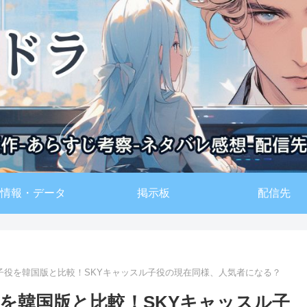
情報・データ
掲示板
配信先
子役を韓国版と比較！SKYキャッスル子役の現在同様、人気者になる？
を韓国版と比較！SKYキャッスル子