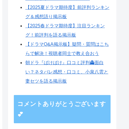
【2025夏ドラマ期待度】前評判ランキン
グ＆感想語り掲示板
【2025春ドラマ期待度】注目ランキン
グ！前評判を語る掲示板
【ドラマQ&A掲示板】疑問・質問はこち
らで解決！視聴者同士で教え合おう
朝ドラ『ばけばけ』口コミ評判👻面白
い？ネタバレ感想・口コミ、小泉八雲と
妻セツを語る掲示板
コメントありがとうございます
💕