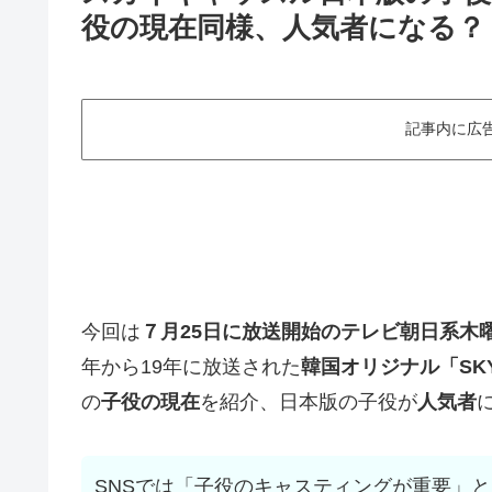
役の現在同様、人気者になる？
記事内に広
今回は
７月25日に放送開始のテレビ朝日系木
年から19年に放送された
韓国オリジナル「SK
の
子役の現在
を紹介、日本版の子役が
人気者
SNSでは「子役のキャスティングが重要」