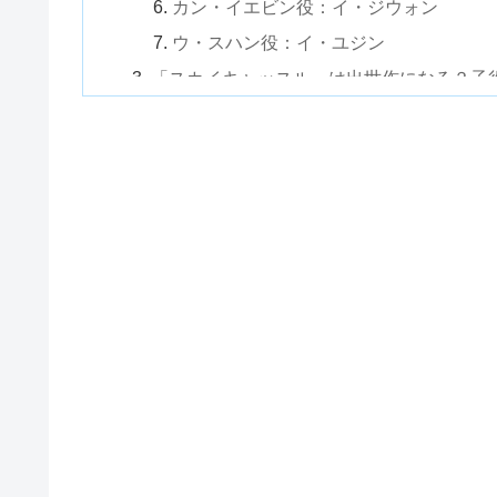
カン・イエビン役：イ・ジウォン
ウ・スハン役：イ・ユジン
「スカイキャッスル」は出世作になる？子
「スカイキャッスル」日本版と韓国版子役