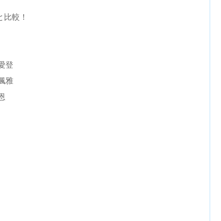
と比較！
愛登
楓雅
恩