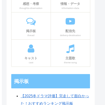
感想・考察
情報・データ
thoughts-observation
information-data
掲示板
配信先
thread
delivery-destination
キャスト
主題歌
cast
theme-song
掲示板
【2025冬ドラマ評価】完走して面白かっ
た！おすすめランキング掲示板