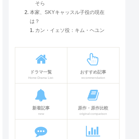
そら
本家、SKYキャッスル子役の現在
は？
カン・イェソ役：キム・ヘユン
キム・ヘナ役：キム・ボラ
ファン・ウジュ役：カン・チャニ
チャ・ソジュン役：キム・ドンヒ
チャ・ギジュン役：チョ・ビョン
ドラマ一覧
おすすめ記事
ギュ
Home-Drama List-
recommendation
カン・イエビン役：イ・ジウォン
ウ・スハン役：イ・ユジン
「スカイキャッスル」は出世作にな
新着記事
原作・原作比較
る？子役は人気者になる可能性は？
new
original-comparison
「スカイキャッスル」日本版と韓国
版子役比較：まとめ