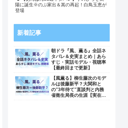
陽に誕生🌞のぶ家出＆嵩の再起！白鳥玉恵が
登場
新着記事
朝ドラ『風、薫る』全話ネ
タバレ＆史実まとめ｜あら
すじ・実話モデル・視聴率
【最終回まで更新】
【風薫る】柳生藤次のモデ
ルは後藤新平？大関和と
の”3年待て”直談判と内務
省衛生局長の生涯【実在モ
デル考察出典一覧】