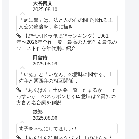
大谷博文
2025.08.10
「虎に翼」は、法と人の心の間で揺れる主
人公の葛藤を丁寧に描き...
【歴代朝ドラ視聴率ランキング】1961
年〜2026年全作一覧！最高の人気作＆最低の
ワースト作を年代別に紹介
田舎侍
2025.08.09
「いぬ」と「いなん」の意味に関する、土
佐弁と関西弁の相互関係...
『あんぱん』土佐弁一覧：たまるかー、た
っすいがーのスッポンじゃ📖意味は？高知の
方言と名台詞を解説
鉄郎
2025.08.06
蘭子を幸せにしてほしい！
【あんぱん21週ネタバレ】手のひらを太