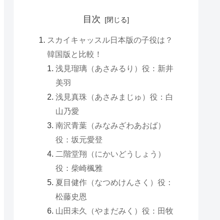
目次
スカイキャッスル日本版の子役は？
韓国版と比較！
浅見瑠璃（あさみるり）役：新井
美羽
浅見真珠（あさみまじゅ）役：白
山乃愛
南沢青葉（みなみざわあおば）
役：坂元愛登
二階堂翔（にかいどうしょう）
役：柴崎楓雅
夏目健作（なつめけんさく）役：
松藤史恩
山田未久（やまだみく）役：田牧