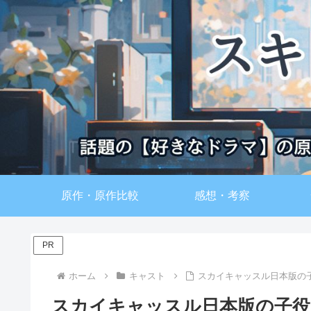
原作・原作比較
感想・考察
PR
ホーム
キャスト
スカイキャッスル日本版の
スカイキャッスル日本版の子役