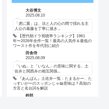
大谷博文
2025.08.10
「虎に翼」は、法と人の心の間で揺れる主
人公の葛藤を丁寧に描き...
【歴代朝ドラ視聴率ランキング】1961
年〜2026年全作一覧！最高の人気作＆最低の
ワースト作を年代別に紹介
田舎侍
2025.08.09
「いぬ」と「いなん」の意味に関する、土
佐弁と関西弁の相互関係...
『あんぱん』土佐弁一覧：たまるかー、た
っすいがーのスッポンじゃ📖意味は？高知の
方言と名台詞を解説
鉄郎
2025.08.06
蘭子を幸せにしてほしい！