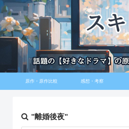
原作・原作比較
感想・考察
"離婚後夜"