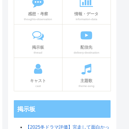
感想・考察
情報・データ
thoughts-observation
information-data
掲示板
配信先
thread
delivery-destination
キャスト
主題歌
cast
theme-song
掲示板
【2025冬ドラマ評価】完走して面白かっ