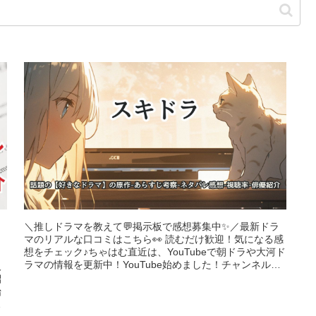
＼推しドラマを教えて💬掲示板で感想募集中✨／最新ドラ
マのリアルな口コミはこちら👀 読むだけ歓迎！気になる感
想をチェック♪ちゃはむ直近は、YouTubeで朝ドラや大河ド
ラマの情報を更新中！YouTube始めました！チャンネル登
人
録お願いします＼...
紹
始
が