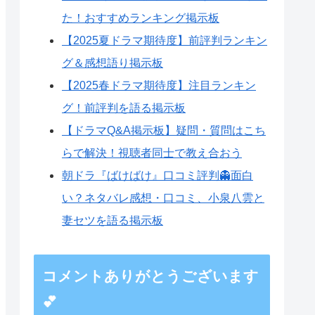
た！おすすめランキング掲示板
【2025夏ドラマ期待度】前評判ランキン
グ＆感想語り掲示板
【2025春ドラマ期待度】注目ランキン
グ！前評判を語る掲示板
【ドラマQ&A掲示板】疑問・質問はこち
らで解決！視聴者同士で教え合おう
朝ドラ『ばけばけ』口コミ評判👻面白
い？ネタバレ感想・口コミ、小泉八雲と
妻セツを語る掲示板
コメントありがとうございます
💕