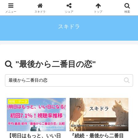
メニュー
スキドラ
シェア
トップ
検索
スキドラ
"最後から二番目の恋"
情報・データ
【明日はもっと、いい日
『続続・最後から二番目