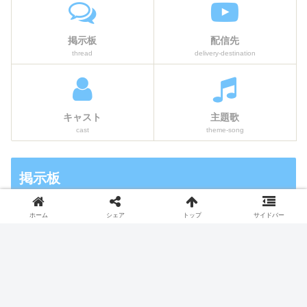
掲示板
配信先
thread
delivery-destination
キャスト
主題歌
cast
theme-song
掲示板
ホーム
シェア
トップ
サイドバー
【2025冬ドラマ評価】完走して面白かった！おすす
めランキング掲示板
【2025夏ドラマ期待度】前評判ランキング＆感想語
り掲示板
【2025春ドラマ期待度】注目ランキング！前評判を