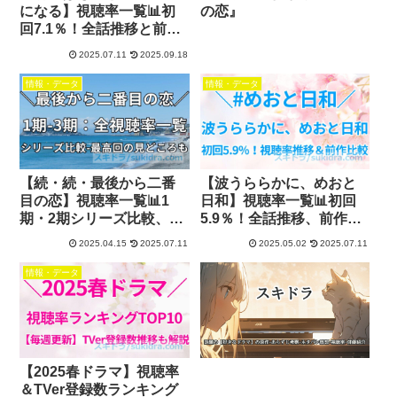
になる】視聴率一覧📊初
の恋』
回7.1％！全話推移と前ド
ラマ『最後から二番目の
2025.07.11
2025.09.18
恋』比較
情報・データ
情報・データ
【続・続・最後から二番
【波うららかに、めおと
目の恋】視聴率一覧📊1
日和】視聴率一覧📊初回
期・2期シリーズ比較、最
5.9％！全話推移、前作
高回の見どころも
「日本一の最低男」とも
2025.04.15
2025.07.11
2025.05.02
2025.07.11
比較
情報・データ
【2025春ドラマ】視聴率
＆TVer登録数ランキング