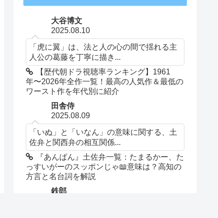
大谷博文
2025.08.10
「虎に翼」は、法と人の心の間で揺れる主
人公の葛藤を丁寧に描き...
【歴代朝ドラ視聴率ランキング】1961
年〜2026年全作一覧！最高の人気作＆最低の
ワースト作を年代別に紹介
田舎侍
2025.08.09
「いぬ」と「いなん」の意味に関する、土
佐弁と関西弁の相互関係...
『あんぱん』土佐弁一覧：たまるかー、た
っすいがーのスッポンじゃ📖意味は？高知の
方言と名台詞を解説
鉄郎
2025.08.06
蘭子を幸せにしてほしい！