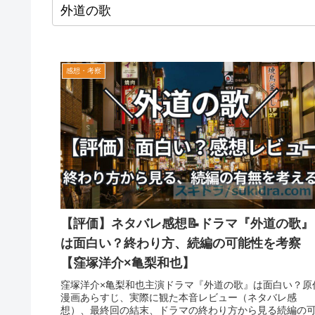
感想・考察
【評価】ネタバレ感想📝ドラマ『外道の歌』
は面白い？終わり方、続編の可能性を考察
【窪塚洋介×亀梨和也】
窪塚洋介×亀梨和也主演ドラマ『外道の歌』は面白い？原
漫画あらすじ、実際に観た本音レビュー（ネタバレ感
想）、最終回の結末、ドラマの終わり方から見る続編の