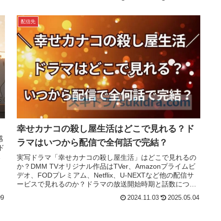
配信先
幸せカナコの殺し屋生活はどこで見れる？ド
感
ラマはいつから配信で全何話で完結？
ド
登
実写ドラマ「幸せカナコの殺し屋生活」はどこで見れるの
か？DMM TVオリジナル作品はTVer、Amazonプライムビ
デオ、FODプレミアム、Netflix、U-NEXTなど他の配信サ
ービスで見れるのか？ドラマの放送開始時期と話数につい
て紹介。
09
2024.11.03
2025.05.04