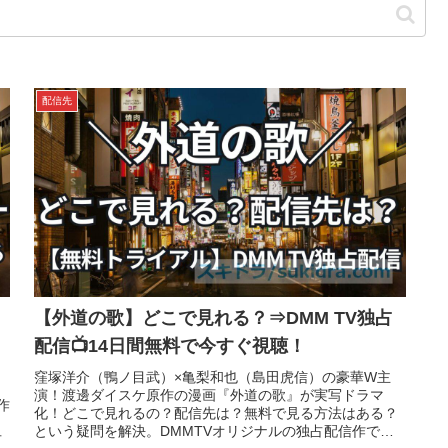
配信先
【外道の歌】どこで見れる？⇒DMM TV独占
配信📺14日間無料で今すぐ視聴！
窪塚洋介（鴨ノ目武）×亀梨和也（島田虎信）の豪華W主
演！渡邊ダイスケ原作の漫画『外道の歌』が実写ドラマ
作
化！どこで見れるの？配信先は？無料で見る方法はある？
という疑問を解決。DMMTVオリジナルの独占配信作です
可