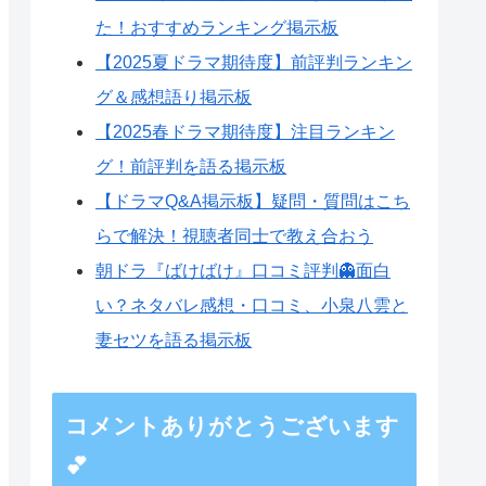
た！おすすめランキング掲示板
【2025夏ドラマ期待度】前評判ランキン
グ＆感想語り掲示板
【2025春ドラマ期待度】注目ランキン
グ！前評判を語る掲示板
【ドラマQ&A掲示板】疑問・質問はこち
らで解決！視聴者同士で教え合おう
朝ドラ『ばけばけ』口コミ評判👻面白
い？ネタバレ感想・口コミ、小泉八雲と
妻セツを語る掲示板
コメントありがとうございます
💕