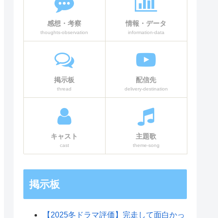
感想・考察
情報・データ
thoughts-observation
information-data
掲示板
配信先
thread
delivery-destination
キャスト
主題歌
cast
theme-song
掲示板
【2025冬ドラマ評価】完走して面白かっ