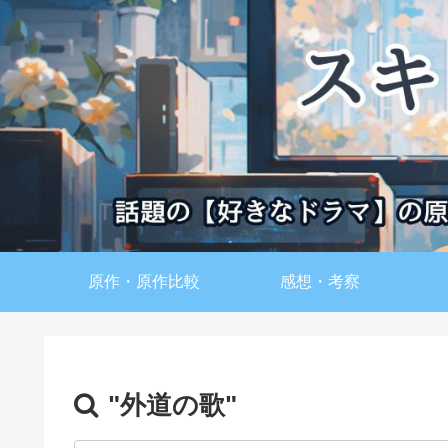
原作・原作比較
感想・考察
"外道の歌"