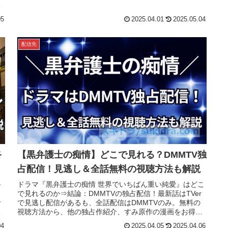
が、無料トライアル期間あり。リスクなしに試せます。
ン
05
2025.04.01
2025.05.04
配信先
終
【黒弁護士の痴情】どこで見れる？DMMTV独
占配信！見逃し＆全話無料の視聴方法も解説
終
ドラマ『黒弁護士の痴情 世界でいちばん重い純愛』はどこ
で見れるのか⇒結論：DMMTVの独占配信！最新話はTVer
考
で見逃し配信があるも、全話配信はDMMTVのみ。無料の
視聴方法から、他の独占作紹介、すみ原作の漫画をお得に
読む方法までを解説。
04
2025.04.05
2025.04.06