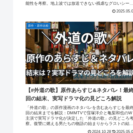
能性を考察。地上波では放送できない残虐なグロいシー
も実写化！森崎ウィンの怪演にも注目です。
2025.05.
原作・原作比較
【#外道の歌】原作あらすじ&ネタバレ！最
回の結末、実写ドラマ化の見どころ解説
「外道の歌」の原作漫画のネタバレを含むあらすじを最
回の結末までを解説：DMMTVで窪塚洋介と亀梨和也のW
主演で実写ドラマ化が決定した「外道の歌」の見どころ
察。復讐に燃える男たちの物語の始まりからラストの結
末、登場人物の魅力まで詳しく紹介。
2024.10.28
2025.05.