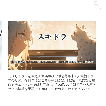
＼推しドラマを教えて💬掲示板で感想募集中✨／最新ドラ
マのリアルな口コミはこちら👀 読むだけ歓迎！気になる感
想をチェック♪ちゃはむ直近は、YouTubeで朝ドラや大河ド
ラマの情報を更新中！YouTube始めました！チャンネル登
録お願いします＼...
ど
末
の