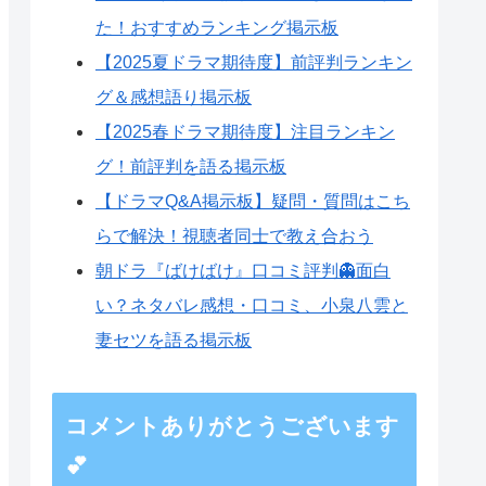
た！おすすめランキング掲示板
【2025夏ドラマ期待度】前評判ランキン
グ＆感想語り掲示板
【2025春ドラマ期待度】注目ランキン
グ！前評判を語る掲示板
【ドラマQ&A掲示板】疑問・質問はこち
らで解決！視聴者同士で教え合おう
朝ドラ『ばけばけ』口コミ評判👻面白
い？ネタバレ感想・口コミ、小泉八雲と
妻セツを語る掲示板
コメントありがとうございます
💕