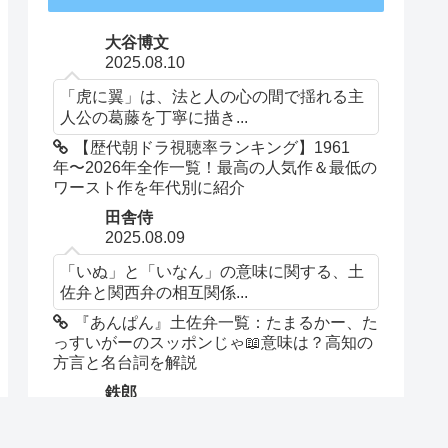
大谷博文
2025.08.10
「虎に翼」は、法と人の心の間で揺れる主
人公の葛藤を丁寧に描き...
【歴代朝ドラ視聴率ランキング】1961
年〜2026年全作一覧！最高の人気作＆最低の
ワースト作を年代別に紹介
田舎侍
2025.08.09
「いぬ」と「いなん」の意味に関する、土
佐弁と関西弁の相互関係...
『あんぱん』土佐弁一覧：たまるかー、た
っすいがーのスッポンじゃ📖意味は？高知の
方言と名台詞を解説
鉄郎
2025.08.06
蘭子を幸せにしてほしい！