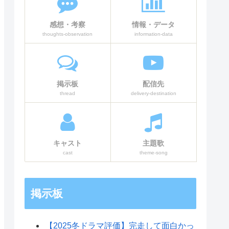
感想・考察
情報・データ
thoughts-observation
information-data
掲示板
配信先
thread
delivery-destination
キャスト
主題歌
cast
theme-song
掲示板
【2025冬ドラマ評価】完走して面白かっ