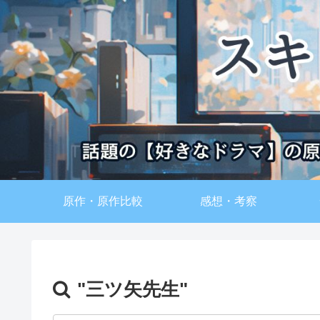
原作・原作比較
感想・考察
"三ツ矢先生"