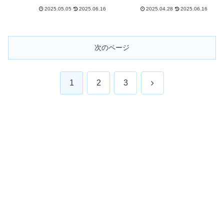
進藤の過去が交錯
究不正の真相とは
2025.05.05
2025.06.16
2025.04.28
2025.06.16
次のページ
次
1
2
3
へ