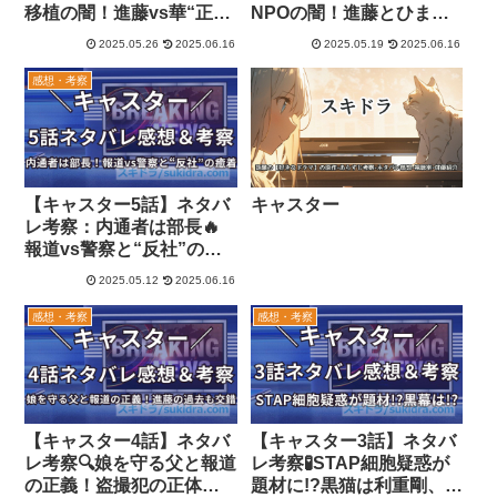
移植の闇！進藤vs華“正
NPOの闇！進藤とひまわ
義”の対立が激化
りネット、華の過去が交
2025.05.26
2025.06.16
2025.05.19
2025.06.16
錯
感想・考察
【キャスター5話】ネタバ
キャスター
レ考察：内通者は部長🔥
報道vs警察と“反社”の癒
着、進藤の正義
2025.05.12
2025.06.16
感想・考察
感想・考察
【キャスター4話】ネタバ
【キャスター3話】ネタバ
レ考察🔍娘を守る父と報道
レ考察🧪STAP細胞疑惑が
の正義！盗撮犯の正体＆
題材に!?黒猫は利重剛、研